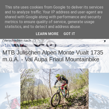
This site uses cookies from Google to deliver its services
and to analyze traffic. Your IP address and user-agent are
shared with Google along with performance and security
metrics to ensure quality of service, generate usage
statistics, and to detect and address abuse.
LEARN MORE
GOT IT
▼
MTB Julischen Alpen Monte Vualt 1735
m.ü.A. - Val Aupa Friaul Mountainbike