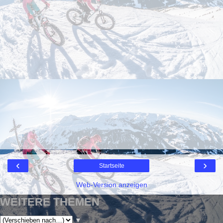
‹
›
Startseite
Web-Version anzeigen
WEITERE THEMEN
▼