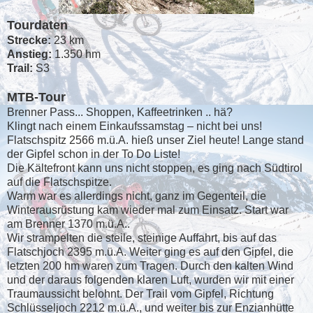
Tourdaten
Strecke:
23 km
Anstieg:
1.350 hm
Trail:
S3
MTB-Tour
Brenner Pass... Shoppen, Kaffeetrinken .. hä?
Klingt nach einem Einkaufssamstag – nicht bei uns!
Flatschspitz 2566 m.ü.A. hieß unser Ziel heute! Lange stand
der Gipfel schon in der To Do Liste!
Die Kältefront kann uns nicht stoppen, es ging nach Südtirol
auf die Flatschspitze.
Warm war es allerdings nicht, ganz im Gegenteil, die
Winterausrüstung kam wieder mal zum Einsatz. Start war
am Brenner 1370 m.ü.A..
Wir strampelten die steile, steinige Auffahrt, bis auf das
Flatschjoch 2395 m.ü.A. Weiter ging es auf den Gipfel, die
letzten 200 hm waren zum Tragen. Durch den kalten Wind
und der daraus folgenden klaren Luft, wurden wir mit einer
Traumaussicht belohnt. Der Trail vom Gipfel, Richtung
Schlüsseljoch 2212 m.ü.A., und weiter bis zur Enzianhütte