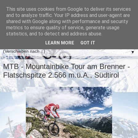
This site uses cookies from Google to deliver its services
and to analyze traffic. Your IP address and user-agent are
shared with Google along with performance and security
metrics to ensure quality of service, generate usage
statistics, and to detect and address abuse.
LEARN MORE
GOT IT
▼
MTB - Mountainbike Tour am Brenner -
Flatschspitze 2.566 m.ü.A., Südtirol