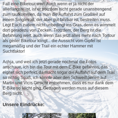
Fall eine Biketour wert. Auch wenn er ja nicht der
allerlängste ist, ist er trotzdem nicht gerade unanstrengend
zum raufkommen, da man die Auffahrt zum Großteil auf
einem Singletrail, der aber gut fahrbar ist, bestreiten muss.
Legt Euch zudem nicht unbedingt ins Gras, denn es wimmelt
dort geradezu von Zecken. Trotzdem, der Berg ist die
Befahrung wert, auch wenn das jetzt alles mehr nach Tortour
als geiler Biketour klingt... die Aussicht vom Gipfel ist
megamäßig und der Trail ein echter Hammer mit
Suchtfaktor!
Achja, und weil ich jetzt gerade nochmal die Fotos
anschaue, ich bin die Tour mit dem E-Bike gefahren, das
eignet sich perfekt, da macht sogar die Auffahrt auf dem Trail
so richtig Spaß, ich konnte aber den Schweißperlen auf
Martin und Vicis Gesicht entnehmen, dass es nur dank dem
E-Bike so leicht ging. Getragen werden muss auf diesem
Berg nicht.
Unsere Eindrücke: