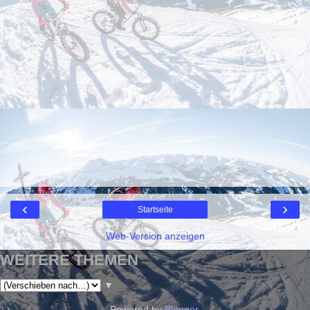
‹
›
Startseite
Web-Version anzeigen
WEITERE THEMEN
▼
Powered by
Blogger
.