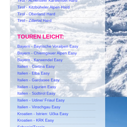
Tirol - Achensee/ Karwendel Hard
Tirol - Kitzbüheler Alpen Hard
Tirol - Oberland Hard
Tirol - Zillertal Hard
TOUREN LEICHT:
Bayern - Bayrische Voralpen Easy
Bayern - Chiemgauer Alpen Easy
Bayern - Karwendel Easy
Italien - Cortina Easy
Italien - Elba Easy
Italien - Gardasee Easy
Italien - Ligurien Easy
Italien - Südtirol Easy
Italien - Udine/ Friaul Easy
Italien - Vinschgau Easy
Kroatien - Istrien: Učka Easy
Kroatien - KRK Easy