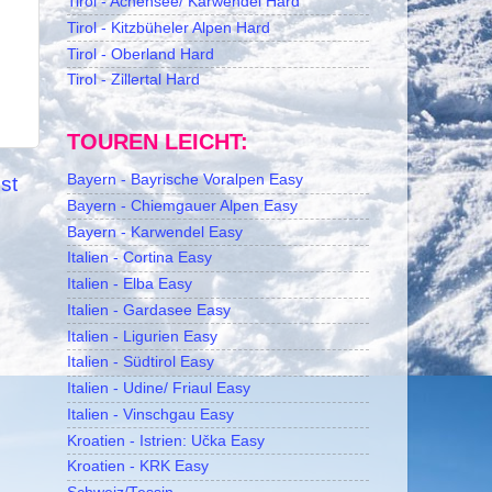
Tirol - Achensee/ Karwendel Hard
Tirol - Kitzbüheler Alpen Hard
Tirol - Oberland Hard
Tirol - Zillertal Hard
TOUREN LEICHT:
Bayern - Bayrische Voralpen Easy
st
Bayern - Chiemgauer Alpen Easy
Bayern - Karwendel Easy
Italien - Cortina Easy
Italien - Elba Easy
Italien - Gardasee Easy
Italien - Ligurien Easy
Italien - Südtirol Easy
Italien - Udine/ Friaul Easy
Italien - Vinschgau Easy
Kroatien - Istrien: Učka Easy
Kroatien - KRK Easy