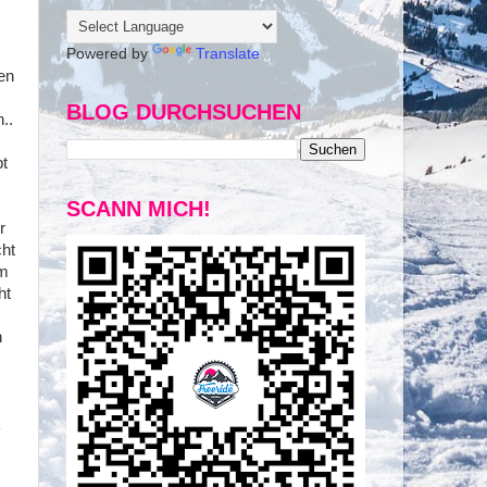
Powered by
Translate
den
BLOG DURCHSUCHEN
..
bt
SCANN MICH!
r
cht
em
ht
h
k