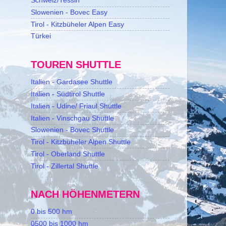
Schweiz/Tessin
Slowenien - Bovec Easy
Tirol - Kitzbüheler Alpen Easy
Türkei
TOUREN SHUTTLE
Italien - Gardasee Shuttle
Italien - Südtirol Shuttle
Italien - Udine/ Friaul Shuttle
Italien - Vinschgau Shuttle
Slowenien - Bovec Shuttle
Tirol - Kitzbüheler Alpen Shuttle
Tirol - Oberland Shuttle
Tirol - Zillertal Shuttle
NACH HÖHENMETERN
0 bis 500 hm
0500 bis 1000 hm