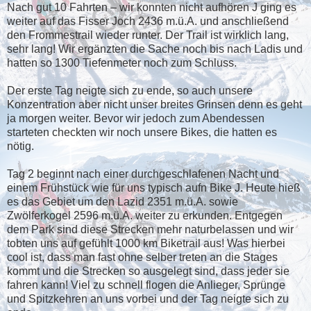
Nach gut 10 Fahrten – wir konnten nicht aufhören J ging es
weiter auf das Fisser Joch 2436 m.ü.A. und anschließend
den Frommestrail wieder runter. Der Trail ist wirklich lang,
sehr lang! Wir ergänzten die Sache noch bis nach Ladis und
hatten so 1300 Tiefenmeter noch zum Schluss.
Der erste Tag neigte sich zu ende, so auch unsere
Konzentration aber nicht unser breites Grinsen denn es geht
ja morgen weiter. Bevor wir jedoch zum Abendessen
starteten checkten wir noch unsere Bikes, die hatten es
nötig.
Tag 2 beginnt nach einer durchgeschlafenen Nacht und
einem Frühstück wie für uns typisch aufn Bike J. Heute hieß
es das Gebiet um den Lazid 2351 m.ü.A. sowie
Zwölferkogel 2596 m.ü.A. weiter zu erkunden. Entgegen
dem Park sind diese Strecken mehr naturbelassen und wir
tobten uns auf gefühlt 1000 km Biketrail aus! Was hierbei
cool ist, dass man fast ohne selber treten an die Stages
kommt und die Strecken so ausgelegt sind, dass jeder sie
fahren kann! Viel zu schnell flogen die Anlieger, Sprünge
und Spitzkehren an uns vorbei und der Tag neigte sich zu