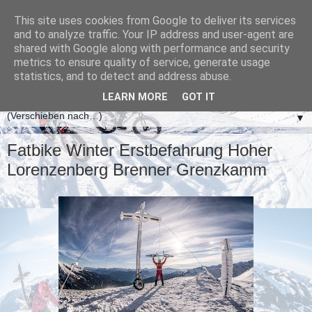
This site uses cookies from Google to deliver its services
and to analyze traffic. Your IP address and user-agent are
shared with Google along with performance and security
metrics to ensure quality of service, generate usage
statistics, and to detect and address abuse.
LEARN MORE
GOT IT
▼
Fatbike Winter Erstbefahrung Hoher
Lorenzenberg Brenner Grenzkamm