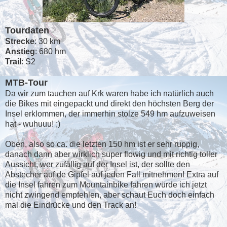
Tourdaten
Strecke
: 30 km
Anstieg
: 680 hm
Trail
: S2
MTB-Tour
Da wir zum tauchen auf Krk waren habe ich natürlich auch
die Bikes mit eingepackt und direkt den höchsten Berg der
Insel erklommen, der immerhin stolze 549 hm aufzuweisen
hat - wuhuuu! ;)
Oben, also so ca. die letzten 150 hm ist er sehr ruppig,
danach dann aber wirklich super flowig und mit richtig toller
Aussicht, wer zufällig auf der Insel ist, der sollte den
Abstecher auf de Gipfel auf jeden Fall mitnehmen! Extra auf
die Insel fahren zum Mountainbike fahren würde ich jetzt
nicht zwingend empfehlen, aber schaut Euch doch einfach
mal die Eindrücke und den Track an!