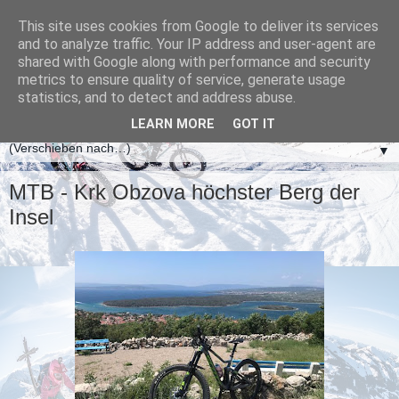
This site uses cookies from Google to deliver its services
and to analyze traffic. Your IP address and user-agent are
shared with Google along with performance and security
metrics to ensure quality of service, generate usage
statistics, and to detect and address abuse.
LEARN MORE
GOT IT
▼
MTB - Krk Obzova höchster Berg der
Insel