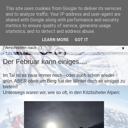
This site uses cookies from Google to deliver its services
and to analyze traffic. Your IP address and user-agent are
shared with Google along with performance and security
metrics to ensure quality of service, generate usage
statistics, and to detect and address abuse.
LEARN MORE
GOT IT
▼
Der Februar kann einiges....
Im Tal ist es zwar immer noch - oder auch schon wieder -
grün, ABER oben am Berg hat der Winter doch so einiges zu
bieten!!
Unterwegs waren wir, wie so oft, in den Kitzbüheler Alpen: