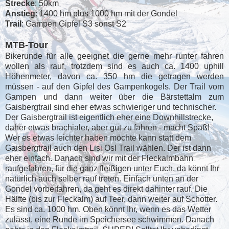
Strecke
: 50km
Anstieg
: 1400 hm plus 1000 hm mit der Gondel
Trail
: Gampen Gipfel S3 sonst S2
MTB-Tour
Bikerunde für alle geeignet die gerne mehr runter fahren
wollen als rauf, trotzdem sind es auch ca. 1400 uphill
Höhenmeter, davon ca. 350 hm die getragen werden
müssen - auf den Gipfel des Gampenkogels. Der Trail vom
Gampen und dann weiter über die Bärstettalm zum
Gaisbergtrail sind eher etwas schwieriger und technischer.
Der Gaisbergtrail ist eigentlich eher eine Downhillstrecke,
daher etwas brachialer, aber gut zu fahren - macht Spaß!
Wer es etwas leichter haben möchte kann statt dem
Gaisbergtrail auch den Lisi Osl Trail wählen. Der ist dann
eher einfach. Danach sind wir mit der Fleckalmbahn
raufgefahren, für die ganz fleißigen unter Euch, da könnt Ihr
natürlich auch selber rauf treten. Einfach unten an der
Gondel vorbeifahren, da geht es direkt dahinter rauf. Die
Hälfte (bis zur Fleckalm) auf Teer, dann weiter auf Schotter.
Es sind ca. 1000 hm. Oben könnt Ihr, wenn es das Wetter
zulässt, eine Runde im Speichersee schwimmen. Danach