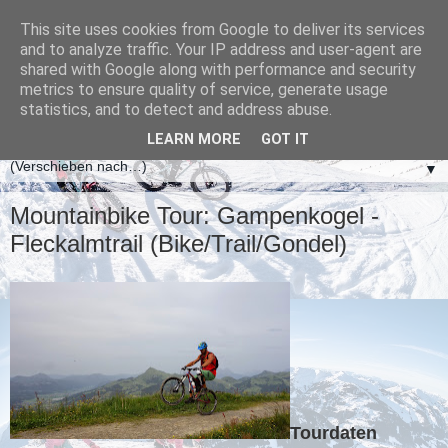
This site uses cookies from Google to deliver its services
and to analyze traffic. Your IP address and user-agent are
shared with Google along with performance and security
metrics to ensure quality of service, generate usage
statistics, and to detect and address abuse.
LEARN MORE
GOT IT
▼
Mountainbike Tour: Gampenkogel -
Fleckalmtrail (Bike/Trail/Gondel)
Tourdaten