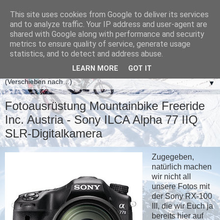
This site uses cookies from Google to deliver its services
and to analyze traffic. Your IP address and user-agent are
shared with Google along with performance and security
metrics to ensure quality of service, generate usage
statistics, and to detect and address abuse.
LEARN MORE
GOT IT
▼
Fotoausrüstung Mountainbike Freeride
Inc. Austria - Sony ILCA Alpha 77 IIQ
SLR-Digitalkamera
Zugegeben,
natürlich machen
wir nicht all
unsere Fotos mit
der Sony RX-100
III, die wir Euch ja
bereits hier auf