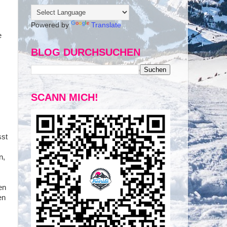
Powered by
Translate
e
BLOG DURCHSUCHEN
SCANN MICH!
sst
n,
en
en