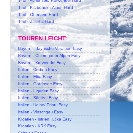
Tirol - Achensee/ Karwendel Hard
Tirol - Kitzbüheler Alpen Hard
Tirol - Oberland Hard
Tirol - Zillertal Hard
TOUREN LEICHT:
Bayern - Bayrische Voralpen Easy
Bayern - Chiemgauer Alpen Easy
Bayern - Karwendel Easy
Italien - Cortina Easy
Italien - Elba Easy
Italien - Gardasee Easy
Italien - Ligurien Easy
Italien - Südtirol Easy
Italien - Udine/ Friaul Easy
Italien - Vinschgau Easy
Kroatien - Istrien: Učka Easy
Kroatien - KRK Easy