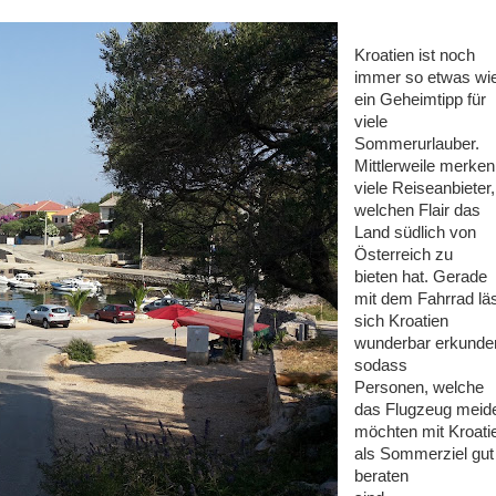
Kroatien ist noch
immer so etwas wi
ein Geheimtipp für
viele
Sommerurlauber.
Mittlerweile merken
viele Reiseanbieter,
welchen Flair das
Land südlich von
Österreich zu
bieten hat. Gerade
mit dem Fahrrad lä
sich Kroatien
wunderbar erkunde
sodass
Personen, welche
das Flugzeug meid
möchten mit Kroati
als Sommerziel gut
beraten