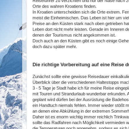
Reiseführer zu verzichten und nur der Nase nach z
Orte des wahren Kroatiens finden.
In Kroatien unterscheiden sich die Orte extrem. F
meist die Einheimischen. Das Leben ist hier um vie
Preise an den Küsten stark nach oben getrieben ha
Leben dort nicht mehr leisten. Gerade im Inneren d
denen der Tourismus nicht angekommen ist.
Doch auch an den Küsten gibt es noch einige Gehei
doch dazu später mehr.
Die richtige Vorbereitung auf eine Reise 
Zunächst sollte eine gewisse Reisedauer einkalkul
Überblick über die verschiedenen Haltestopps ma
3 - 5 Tage je Stadt habe ich für meine Reise eingepla
mit Touren und Strandurlaub wunderbar erkunden. 
geplant wird dürfen bei der Ausrüstung die Badeho
ein Handtuch niemals fehlen. Immer wieder stößt m
an denen eine Abkühlung in der extremen Sommerh
Daher ist es enorm wichtig immer reichlich Trinkwas
sollte das Radfahren nach Möglichkeit vermieden 
die Temperaturen noch angenehm, sodass es sich hi