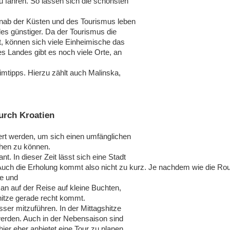
u fahren. So lassen sich die schönsten
ernab der Küsten und des Tourismus leben
les günstiger. Da der Tourismus die
t, können sich viele Einheimische das
es Landes gibt es noch viele Orte, an
mtipps. Hierzu zählt auch Malinska,
durch Kroatien
iert werden, um sich einen umfänglichen
chen zu können.
nt. In dieser Zeit lässt sich eine Stadt
Auch die Erholung kommt also nicht zu kurz. Je nachdem wie die Ro
se und
an auf der Reise auf kleine Buchten,
itze gerade recht kommt.
ser mitzuführen. In der Mittagshitze
werden. Auch in der Nebensaison sind
er eher anbietet eine Tour zu planen,