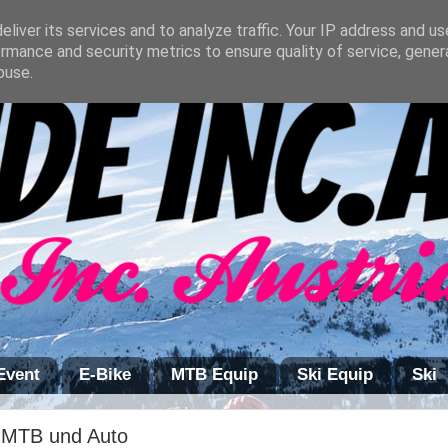
liver its services and to analyze traffic. Your IP address and u
rmance and security metrics to ensure quality of service, gene
buse.
Event
E-Bike
MTB Equip
Ski Equip
Ski
t MTB und Auto