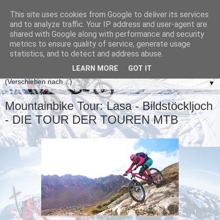
This site uses cookies from Google to deliver its services
and to analyze traffic. Your IP address and user-agent are
shared with Google along with performance and security
metrics to ensure quality of service, generate usage
statistics, and to detect and address abuse.
LEARN MORE
GOT IT
▼
Mountainbike Tour: Lasa - Bildstöckljoch
- DIE TOUR DER TOUREN MTB