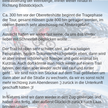
Bewässerung der Weinberge, immer weiter hinauf in
Richtung Bildstöckljoch.
Ca. 300 hm vor der Oberetteshütte beginnt die Tragephase
der Tour, gesamt müssen gute 800 hm getragen werden, im
oberen Bereich sehr abschüssig mit Absturzgefahr!
Aussicht hatten wir leider fast keine, da uns das Wetter
lieber mit Schneefall beglücken wollte…
Der Trail ist oben sehr schwer, steil, auf wackeligen
Felsplatten, typisch Dolomiten/Hochgebirge eben, dann wird
er aber immer schöner und flowiger und geht erstmal bis
Kurzras. Auch dort könnte man noch weiter auf einem Trail
fahren, der dann aber wieder recht viel rauf und runter
geht… wir sind noch ein Stückal auf dem Trail geblieben um
dann aber auf die Straße zu wechseln, da wir es sonst nicht
mehr rechtzeig zum Abendessen ;) zurück in die Unterkunft
geschafft hätten ;)!
In Naturns sind wir dann wieder in den Zug gestiegen und
haben uns fertig, aber außerst Glücklich zurück nach Laas
bringen lassen.