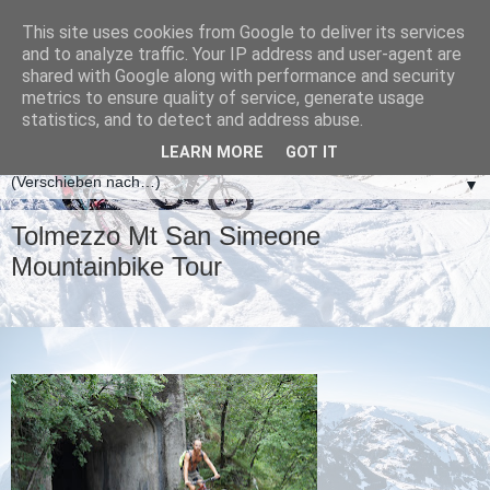
This site uses cookies from Google to deliver its services
and to analyze traffic. Your IP address and user-agent are
shared with Google along with performance and security
metrics to ensure quality of service, generate usage
statistics, and to detect and address abuse.
LEARN MORE
GOT IT
▼
Tolmezzo Mt San Simeone
Mountainbike Tour