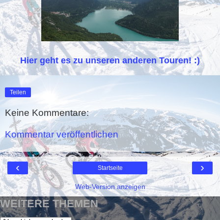
Hier geht es zu unseren anderen Touren! :)
Teilen
Keine Kommentare:
Kommentar veröffentlichen
‹
›
Startseite
Web-Version anzeigen
WEITERE THEMEN