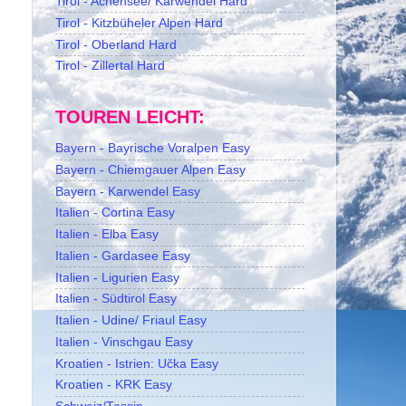
Tirol - Achensee/ Karwendel Hard
Tirol - Kitzbüheler Alpen Hard
Tirol - Oberland Hard
Tirol - Zillertal Hard
TOUREN LEICHT:
Bayern - Bayrische Voralpen Easy
Bayern - Chiemgauer Alpen Easy
Bayern - Karwendel Easy
Italien - Cortina Easy
Italien - Elba Easy
Italien - Gardasee Easy
Italien - Ligurien Easy
Italien - Südtirol Easy
Italien - Udine/ Friaul Easy
Italien - Vinschgau Easy
Kroatien - Istrien: Učka Easy
Kroatien - KRK Easy