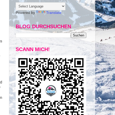
Powered by
Translate
BLOG DURCHSUCHEN
us
SCANN MICH!
r
nd
0
en