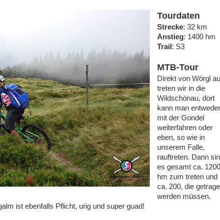
Tourdaten
Strecke
: 32 km
Anstieg
: 1400 hm
Trail
: S3
MTB-Tour
Direkt von Wörgl a
treten wir in die
Wildschönau, dort
kann man entwede
mit der Gondel
weiterfahren oder
eben, so wie in
unserem Falle,
rauftreten. Dann si
es gesamt ca. 120
hm zum treten und
ca. 200, die getrag
werden müssen.
alm ist ebenfalls Pflicht, urig und super guad!