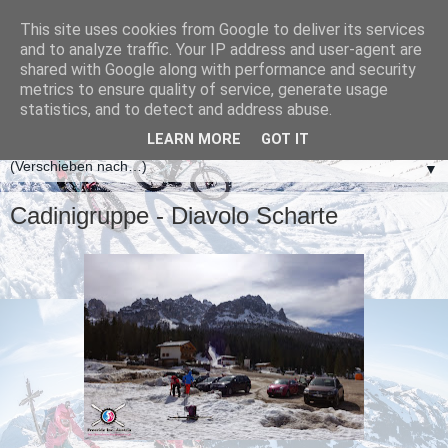
This site uses cookies from Google to deliver its services
and to analyze traffic. Your IP address and user-agent are
shared with Google along with performance and security
metrics to ensure quality of service, generate usage
statistics, and to detect and address abuse.
LEARN MORE
GOT IT
▼
Cadinigruppe - Diavolo Scharte