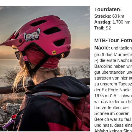
Tourdaten
:
Strecke
: 60 km
Anstieg
: 1.700 hm
Trail
: S2
MTB-Tour Fotr
Naole
: und täglich
grüßt das Murmelti
:-) die erste Nacht i
Bardolino haben wir
gut überstanden un
starteten von hier 
zu unserem Tagesz
der Ex Forte Naole
1675 m.ü.A. - obwo
wir das leider um 5
hm verfehlten, der
Schnee im oberen
Bereich war zu faul
und nass, dass ein
Abfahrt keinen Sinn