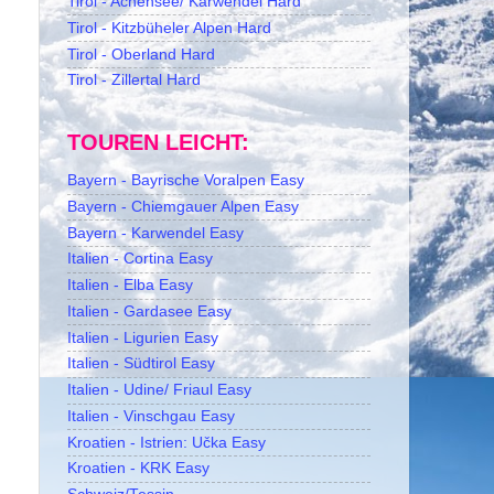
Tirol - Achensee/ Karwendel Hard
Tirol - Kitzbüheler Alpen Hard
Tirol - Oberland Hard
Tirol - Zillertal Hard
TOUREN LEICHT:
Bayern - Bayrische Voralpen Easy
Bayern - Chiemgauer Alpen Easy
Bayern - Karwendel Easy
Italien - Cortina Easy
Italien - Elba Easy
Italien - Gardasee Easy
Italien - Ligurien Easy
Italien - Südtirol Easy
Italien - Udine/ Friaul Easy
Italien - Vinschgau Easy
Kroatien - Istrien: Učka Easy
Kroatien - KRK Easy