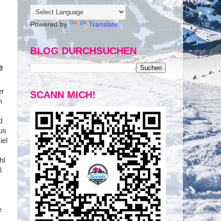
Powered by
Translate
BLOG DURCHSUCHEN
e
er
SCANN MICH!
n
d
aus
iel
hl
0
e