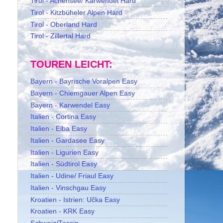
Tirol - Achensee/ Karwendel Hard
Tirol - Kitzbüheler Alpen Hard
Tirol - Oberland Hard
Tirol - Zillertal Hard
TOUREN LEICHT:
Bayern - Bayrische Voralpen Easy
Bayern - Chiemgauer Alpen Easy
Bayern - Karwendel Easy
Italien - Cortina Easy
Italien - Elba Easy
Italien - Gardasee Easy
Italien - Ligurien Easy
Italien - Südtirol Easy
Italien - Udine/ Friaul Easy
Italien - Vinschgau Easy
Kroatien - Istrien: Učka Easy
Kroatien - KRK Easy