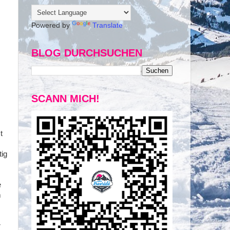
Powered by
Translate
BLOG DURCHSUCHEN
SCANN MICH!
t
tig
e
m
r