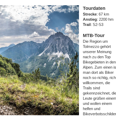
Tourdaten
Strecke
: 67 km
Anstieg
: 2200 hm
Trail
: S2-S3
MTB-Tour
Die Region um
Tolmezzo gehört
unserer Meinung
nach zu den Top
Bikegebieten in den
Alpen. Zum einen is
man dort als Biker
noch so richtig, rich
willkommen, die
Trails sind
gekennzeichnet, di
Leute grüßen eine
und wollen einem
helfen und
Bikeverbotsschilde