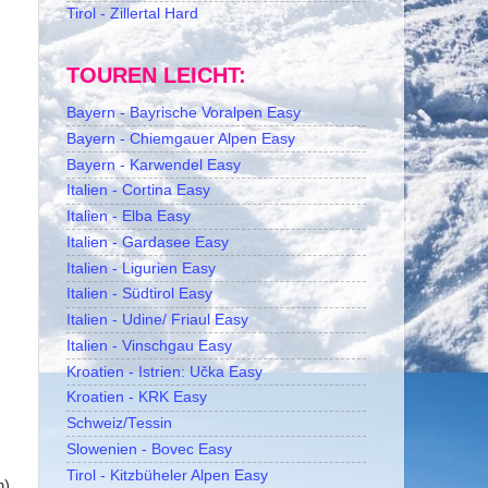
Tirol - Zillertal Hard
TOUREN LEICHT:
Bayern - Bayrische Voralpen Easy
Bayern - Chiemgauer Alpen Easy
Bayern - Karwendel Easy
Italien - Cortina Easy
Italien - Elba Easy
Italien - Gardasee Easy
Italien - Ligurien Easy
Italien - Südtirol Easy
Italien - Udine/ Friaul Easy
Italien - Vinschgau Easy
Kroatien - Istrien: Učka Easy
Kroatien - KRK Easy
Schweiz/Tessin
Slowenien - Bovec Easy
Tirol - Kitzbüheler Alpen Easy
n)