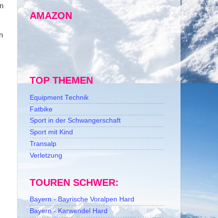
n
AMAZON
n
TOP THEMEN
Equipment Technik
Fatbike
Sport in der Schwangerschaft
Sport mit Kind
Transalp
Verletzung
TOUREN SCHWER:
Bayern - Bayrische Voralpen Hard
Bayern - Karwendel Hard