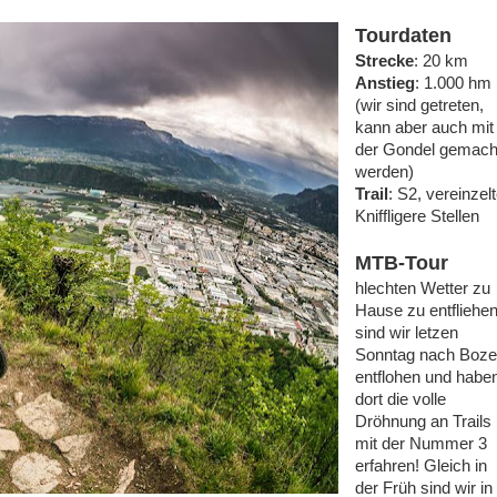
Tourdaten
Strecke
: 20 km
Anstieg
: 1.000 hm
(wir sind getreten,
kann aber auch mit
der Gondel gemach
werden)
Trail
: S2, vereinzel
Kniffligere Stellen
MTB-Tour
hlechten Wetter zu
Hause zu entfliehe
sind wir letzen
Sonntag nach Boz
entflohen und habe
dort die volle
Dröhnung an Trails
mit der Nummer 3
erfahren! Gleich in
der Früh sind wir in