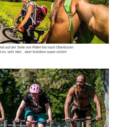
tmal auf der Seite von Ritten bis nach Oberbozen
st es, sehr steil... aber trotzdem super schön!