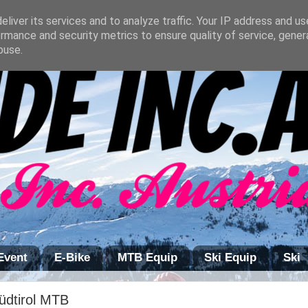
liver its services and to analyze traffic. Your IP address and u
rmance and security metrics to ensure quality of service, gene
buse.
Event
E-Bike
MTB Equip
Ski Equip
Ski
Südtirol MTB