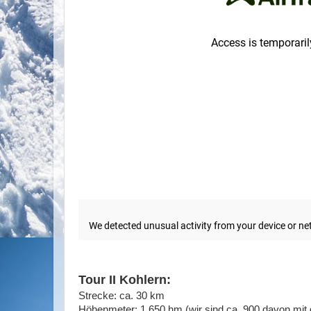
Tour II Kohlern:
Strecke: ca. 30 km
Höhenmeter: 1.650 hm (wir sind ca. 900 davon mit 