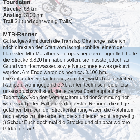
Tourdaten
Strecke
: 68 km
Anstieg
: 3100 hm
Trail
S1 (und sehr wenig Trails)
MTB-Rennen
Gut aufgewärmt durch die Translap Challange habe ich
mich direkt an den Start vom Ischgl Ironbike, einem der
Härtesten Mtb-Marathons Europas begeben. Eigentlich hätte
die Strecke 3.820 hm haben sollen, sie musste jedoch auf
Grund von Hochwasser, sowie Neuschnee etwas gekürzt
werden. Am Ende waren es noch ca. 3.100 hm.
Die Auffahrten verlaufen auf, zum Teil, wirklich sehr steilen
Rampen, wohingegen die Abfahrten technisch leider total
un-anspruchsvoll sind, die letze war überhaupt auf der
Teerstraße. Von den Veranstaltern und der Stimmung her
war es auf jeden Fall eines der besten Rennen, die ich je
gefahren bin, von der Streckenführung wären die Abfahrten
noch etwas zu überarbeiten, die sind leider recht langweilig
;) Schaut Euch doch mal die Strecke und ein paar weitere
Bilder hier an!