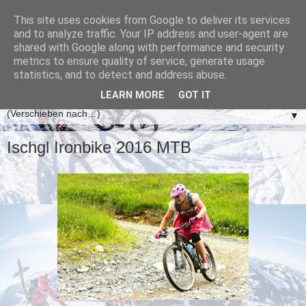
This site uses cookies from Google to deliver its services
and to analyze traffic. Your IP address and user-agent are
shared with Google along with performance and security
metrics to ensure quality of service, generate usage
statistics, and to detect and address abuse.
LEARN MORE
GOT IT
▼
Ischgl Ironbike 2016 MTB