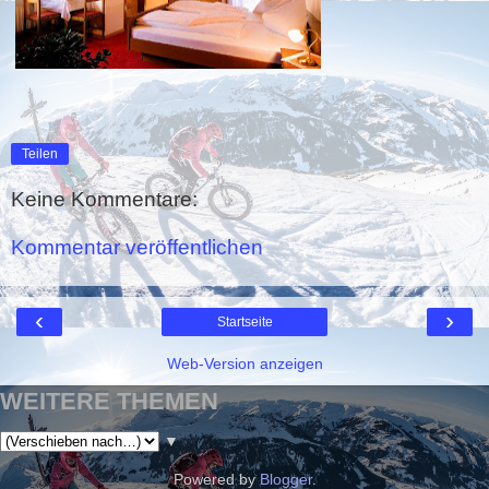
Teilen
Keine Kommentare:
Kommentar veröffentlichen
‹
›
Startseite
Web-Version anzeigen
WEITERE THEMEN
▼
Powered by
Blogger
.