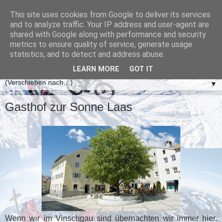
This site uses cookies from Google to deliver its services
and to analyze traffic. Your IP address and user-agent are
shared with Google along with performance and security
metrics to ensure quality of service, generate usage
statistics, and to detect and address abuse.
LEARN MORE
GOT IT
▼
Gasthof zur Sonne Laas
Wenn wir im Vinschgau sind übernachten wir immer hier.